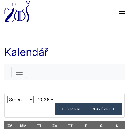
Skip to main content
Kalendář
← STARŠÍ
NOVĚJŠÍ →
ZA
MM
TT
ZA
TT
F
S
S